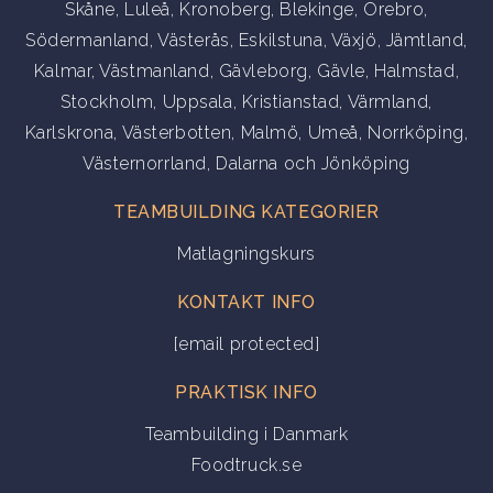
Skåne
,
Luleå
,
Kronoberg
,
Blekinge
,
Örebro
,
Södermanland
,
Västerås
,
Eskilstuna
,
Växjö
,
Jämtland
,
Kalmar
,
Västmanland
,
Gävleborg
,
Gävle
,
Halmstad
,
Stockholm
,
Uppsala
,
Kristianstad
,
Värmland
,
Karlskrona
,
Västerbotten
,
Malmö
,
Umeå
,
Norrköping
,
Västernorrland
,
Dalarna
och
Jönköping
TEAMBUILDING KATEGORIER
Matlagningskurs
KONTAKT INFO
[email protected]
PRAKTISK INFO
Teambuilding i Danmark
Foodtruck.se