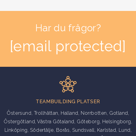
Har du frågor?
[email protected]
TEAMBUILDING PLATSER
Östersund
,
Trollhättan
,
Halland
,
Norrbotten
,
Gotland
,
Östergötland
,
Västra Götaland
,
Göteborg
,
Helsingborg
,
Linköping
,
Södertälje
,
Borås
,
Sundsvall
,
Karlstad
,
Lund
,