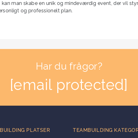
n kan man skabe en unik og mindeværdig event, der vil st
rsonligt og professionelt plan.
Har du frågor?
[email protected]
BUILDING PLATSER
TEAMBUILDING KATEGOR