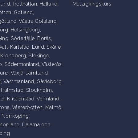
sund
,
Trollhättan
,
Halland
,
Matlagningskurs
otten
,
Gotland
,
götland
,
Västra Götaland
,
org
,
Helsingborg
,
ping
,
Södertälje
,
Borås
,
vall
,
Karlstad
,
Lund
,
Skåne
,
,
Kronoberg
,
Blekinge
,
o
,
Södermanland
,
Västerås
,
tuna
,
Växjö
,
Jämtland
,
r
,
Västmanland
,
Gävleborg
,
,
Halmstad
,
Stockholm
,
la
,
Kristianstad
,
Värmland
,
rona
,
Västerbotten
,
Malmö
,
,
Norrköping
,
norrland
,
Dalarna
och
ping