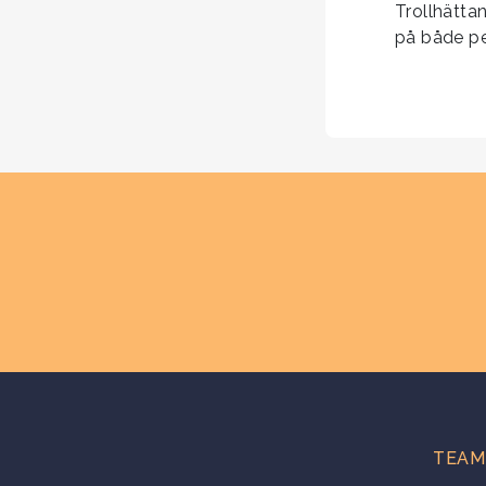
Trollhätta
på både pe
TEAM