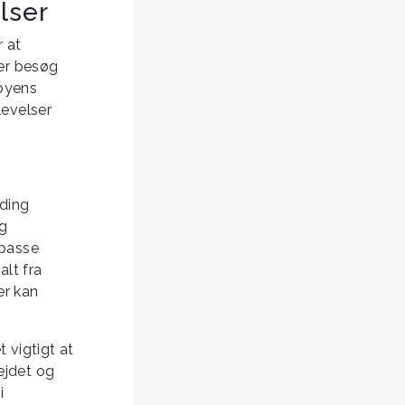
lser
r at
ler besøg
 byens
levelser
lding
og
lpasse
lt fra
er kan
 vigtigt at
ejdet og
i