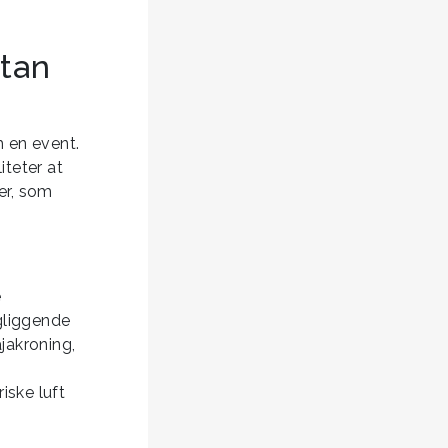
ttan
m en event.
iteter at
er, som
e
gliggende
jakroning,
ske luft