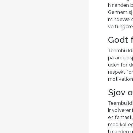
hinanden b
Gennem sjo
mindeværdi
velfunger
Godt 
Teambuildi
på arbejds
uden for d
respekt fo
motivation
Sjov 
Teambuildi
involverer 
en fantast
med kolleg
hinanden u