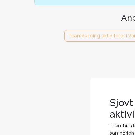
And
Teambuilding aktiviteter i V
Sjovt
aktiv
Teambuildi
samhørighe