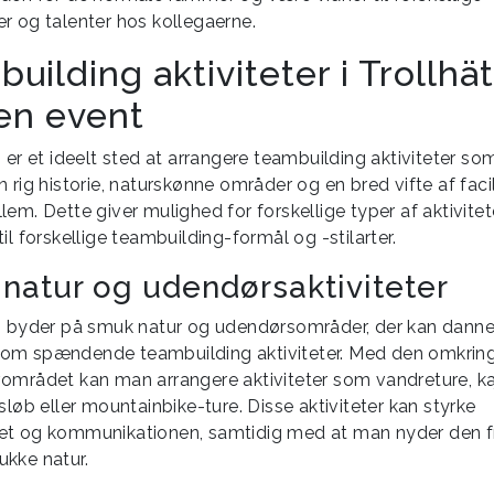
r og talenter hos kollegaerne.
uilding aktiviteter i Trollhä
en event
 er et ideelt sted at arrangere teambuilding aktiviteter so
 rig historie, naturskønne områder og en bred vifte af facil
em. Dette giver mulighed for forskellige typer af aktivitet
il forskellige teambuilding-formål og -stilarter.
natur og udendørsaktiviteter
n byder på smuk natur og udendørsområder, der kan dann
om spændende teambuilding aktiviteter. Med den omkrin
området kan man arrangere aktiviteter som vandreture, ka
sløb eller mountainbike-ture. Disse aktiviteter kan styrke
t og kommunikationen, samtidig med at man nyder den fri
kke natur.