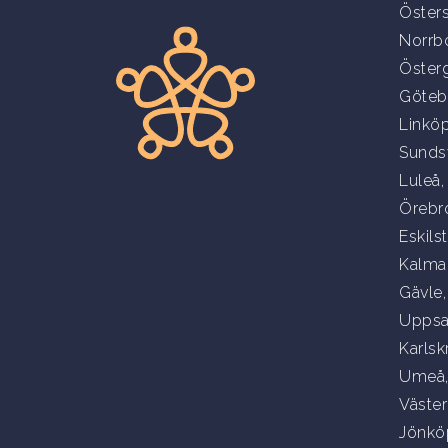
Öster
Norrb
Öster
Göteb
Linkö
Sunds
Luleå
Örebr
Eskils
Kalma
Gävle
Uppsa
Karlsk
Umeå
Väster
Jönkö