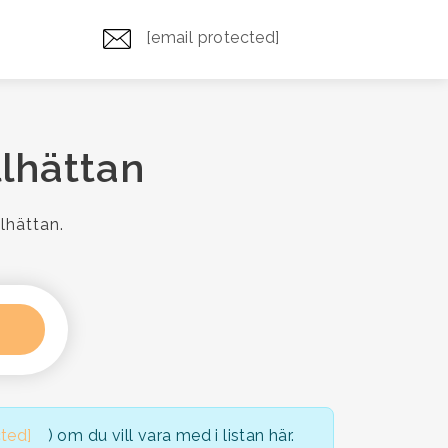
[email protected]
llhättan
lhättan.
cted]
) om du vill vara med i listan här.