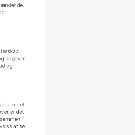
spændende.
og
llesskab
 og opgaver
lid og
t
nset om det
ver, er det
vt sammen
velse at se