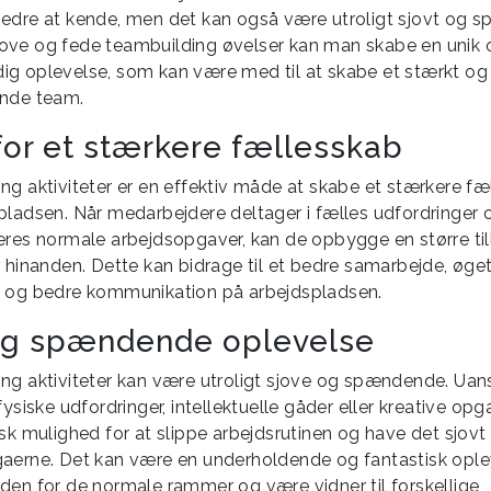
edre at kende, men det kan også være utroligt sjovt og 
ve og fede teambuilding øvelser kan man skabe en unik 
g oplevelse, som kan være med til at skabe et stærkt og
ende team.
for et stærkere fællesskab
ng aktiviteter er en effektiv måde at skabe et stærkere fæ
pladsen. Når medarbejdere deltager i fælles udfordringer
eres normale arbejdsopgaver, kan de opbygge en større til
r hinanden. Dette kan bidrage til et bedre samarbejde, øge
 og bedre kommunikation på arbejdspladsen.
og spændende oplevelse
ng aktiviteter kan være utroligt sjove og spændende. Ua
fysiske udfordringer, intellektuelle gåder eller kreative opga
isk mulighed for at slippe arbejdsrutinen og have det sjo
aerne. Det kan være en underholdende og fantastisk ople
den for de normale rammer og være vidner til forskellige