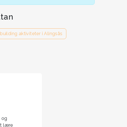
ttan
uilding aktiviteter i Alingsås
t og
t lære