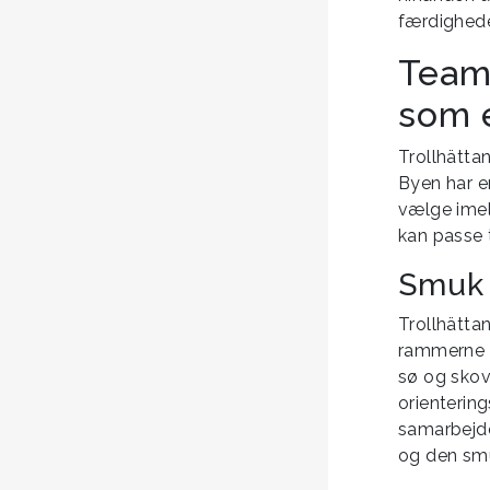
færdighede
Teamb
som 
Trollhättan
Byen har en
vælge imell
kan passe t
Smuk 
Trollhätta
rammerne 
sø og skov
orientering
samarbejde
og den smu