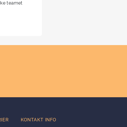
yrke teamet
IER
KONTAKT INFO