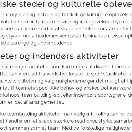
iske steder og kulturelle opleve
 har også en rig historie og forskellige kulturelle oplevelse
tiviteter som historiske rundvisninger, opgaveløb i byen el
museer kan være med til at skabe en fælles forståelse for
g styrke medarbejdernes kendskab til hinanden. Disse op
åde lærerige og underholdende.
teter og indendørs aktiviteter
 har mange faciliteter, som kan bruges til diverse teambui
. Det kan være alt fra workshoplokaler til sportsfaciliteter 
r. Fleksibiliteten og valgmulighederne gør det muligt at ti
tet til teamets specifikke behov og ønsker. Det kan være a
orkshops, teambuilding-spil eller indendørs sportsgrene, d
om en del af arrangementet.
ke teambuilding aktiviteter man vælger i Trollhättan, er det
det handler om at skabe stærkere relationer, styrke samarb
jovt sammen som et team. Med de forskellige muligheder 