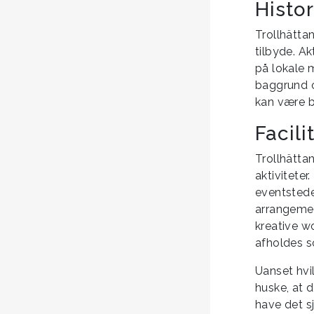
Histor
Trollhättan
tilbyde. Ak
på lokale 
baggrund o
kan være b
Facili
Trollhättan
aktiviteter
eventstede
arrangemen
kreative w
afholdes s
Uanset hvil
huske, at 
have det s