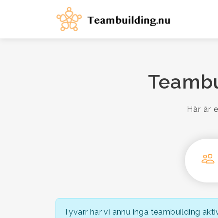
Teambui
Här är e
Tyvärr har vi ännu inga teambuilding aktiv